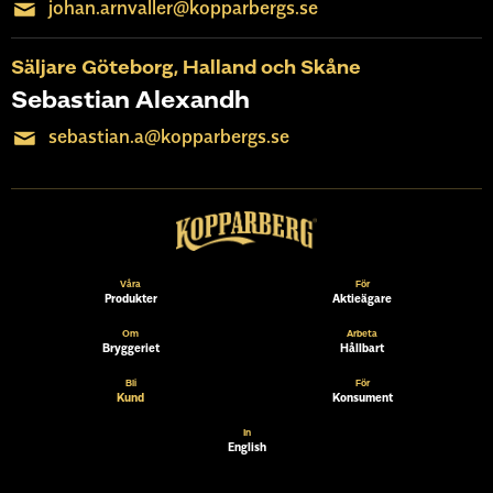
johan.arnvaller@kopparbergs.se
Säljare Göteborg, Halland och Skåne
Sebastian Alexandh
sebastian.a@kopparbergs.se
Våra
För
Produkter
Aktieägare
Om
Arbeta
Bryggeriet
Hållbart
Bli
För
Kund
Konsument
In
English