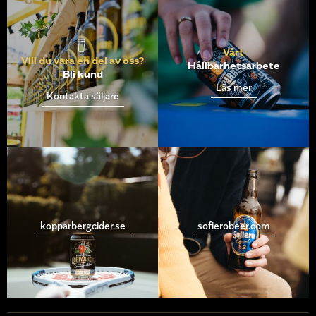
Vårt
Vill du vara en del av oss?
Hållbarhetsarbete
Bli kund
Läs mer
Kontakta säljare
kopparbergcider.se
sofierobeer.com