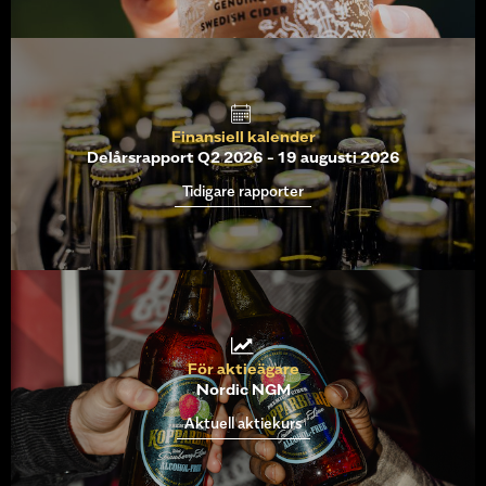
Finansiell kalender
Delårsrapport Q2 2026 - 19 augusti 2026
Tidigare rapporter
För aktieägare
Nordic NGM
Aktuell aktiekurs