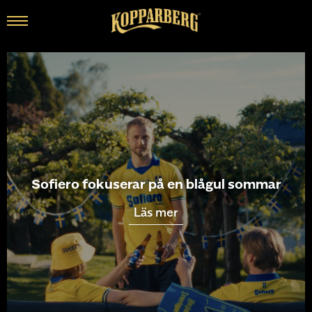
Sofiero fokuserar på en blågul sommar
Läs mer