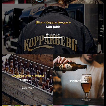
Bli en Kopparbergare
Sök jobb
Ansök nu
Bryggeriets historia
zeunerts.se
1882 - nu
Läs mer