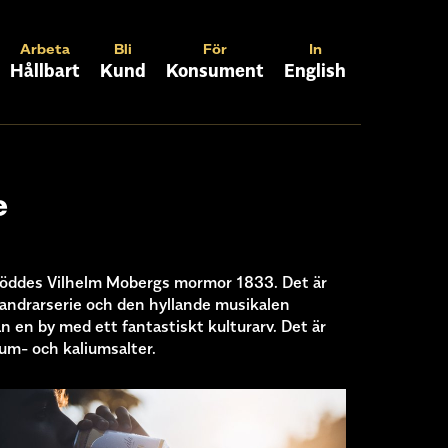
Arbeta
Bli
För
In
Hållbart
Kund
Konsument
English
e
 föddes Vilhelm Mobergs mormor 1833. Det är
vandrarserie och den hyllande musikalen
 en by med ett fantastiskt kulturarv. Det är
ium- och kaliumsalter.