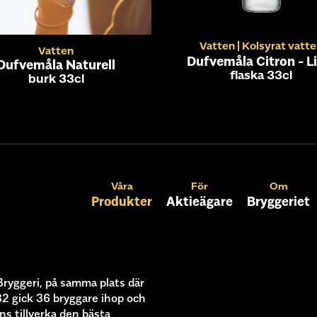
Vatten
Kolsyrat vatt
Vatten
Dufvemåla Citron - L
Dufvemåla Naturell
flaska 33cl
burk 33cl
Våra
För
Om
Produkter
Aktieägare
Bryggeriet
Bryggeri, på samma plats där
82 gick 36 bryggare ihop och
ns tillverka den bästa