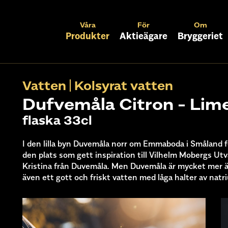
Våra
För
Om
Produkter
Aktieägare
Bryggeriet
Vatten
Kolsyrat vatten
Dufvemåla Citron - Lim
flaska 33cl
I den lilla byn Duvemåla norr om Emmaboda i Småland
den plats som gett inspiration till Vilhelm Mobergs Ut
Kristina från Duvemåla. Men Duvemåla är mycket mer än
även ett gott och friskt vatten med låga halter av natr