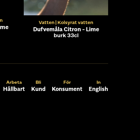
en
Vatten
Kolsyrat vatten
ime
Dufvemåla Citron - Lime
burk 33cl
Arbeta
Bli
För
In
Hållbart
Kund
Konsument
English