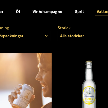
er
Öl
Vin/champagne
Sprit
Vatte
kning
Storlek
Förpackningar
Alla storlekar