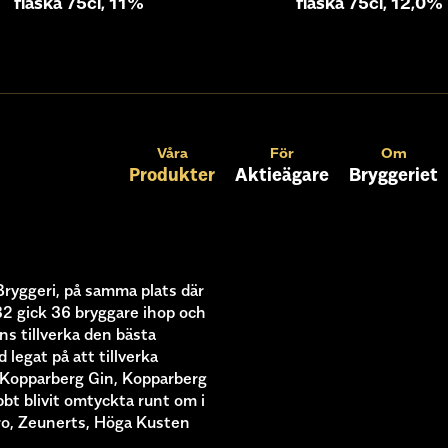
flaska 75cl, 11%
flaska 75cl, 12,0%
Våra
För
Om
Produkter
Aktieägare
Bryggeriet
Bryggeri, på samma plats där
82 gick 36 bryggare ihop och
ns tillverka den bästa
 legat på att tillverka
, Kopparberg Gin, Kopparberg
t blivit omtyckta runt om i
iero, Zeunerts, Höga Kusten