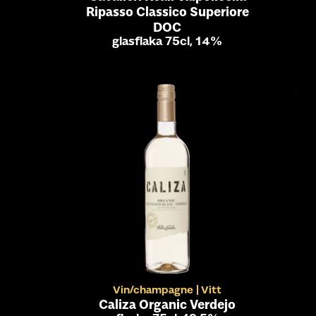
Ripasso Classico Superiore
DOC
glasflaka 75cl, 14%
Vin/champagne
Vitt
Caliza Organic Verdejo