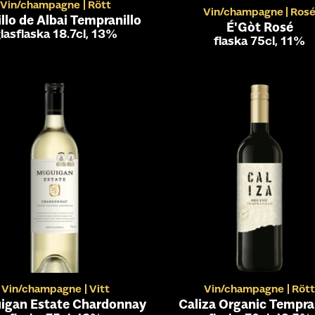
Vin/champagne
Rött
Vin/champagne
Ros
llo de Albai Tempranillo
É'Gòt Rosé
lasflaska 18.7cl, 13%
flaska 75cl, 11%
Vin/champagne
Vitt
Vin/champagne
Rött
gan Estate Chardonnay
Caliza Organic Tempra