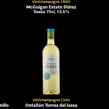
Vin/champagne
Rött
é
McGuigan Estate Shiraz
flaska 75cl, 13,5%
Vin/champagne
Vitt
nillo
Ontañón Tierras del Isasa