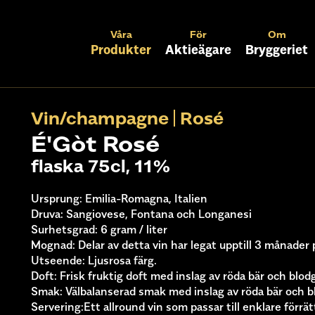
Våra
För
Om
Produkter
Aktieägare
Bryggeriet
Vin/champagne
Rosé
É'Gòt Rosé
flaska 75cl, 11%
Ursprung: Emilia-Romagna, Italien
Druva: Sangiovese, Fontana och Longanesi
Surhetsgrad: 6 gram / liter
Mognad: Delar av detta vin har legat upptill 3 månader 
Utseende: Ljusrosa färg.
Doft: Frisk fruktig doft med inslag av röda bär och blod
Smak: Välbalanserad smak med inslag av röda bär och b
Servering:
Ett allround vin som passar till enklare förrät