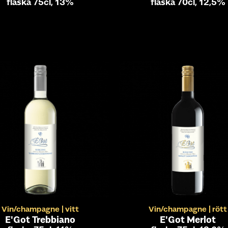
flaska 75cl, 13%
flaska 70cl, 12,5%
Vin/champagne
vitt
Vin/champagne
rött
E'Got Trebbiano
E'Got Merlot