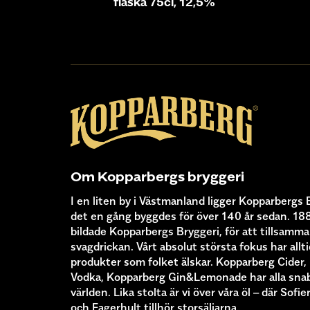
flaska 75cl, 12,5%
Om Kopparbergs bryggeri
I en liten by i Västmanland ligger Kopparbergs 
det en gång byggdes för över 140 år sedan. 18
bildade Kopparbergs Bryggeri, för att tillsamma
svagdrickan. Vårt absolut största fokus har alltid
produkter som folket älskar. Kopparberg Cider
Vodka, Kopparberg Gin&Lemonade har alla snabb
världen. Lika stolta är vi över våra öl – där Sof
och Fagerhult tillhör storsäljarna.