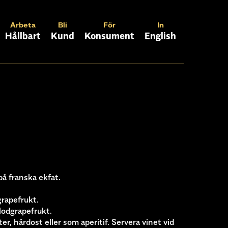
Arbeta
Bli
För
In
Hållbart
Kund
Konsument
English
på franska ekfat.
grapefrukt.
lodgrapefrukt.
ter, hårdost eller som aperitif. Servera vinet vid