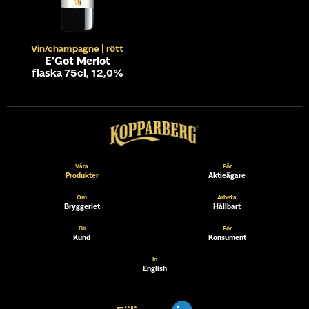
Vin/champagne
rött
E'Got Merlot
flaska 75cl, 12,0%
Våra
För
Produkter
Aktieägare
Om
Arbeta
Bryggeriet
Hållbart
Bli
För
Kund
Konsument
In
English