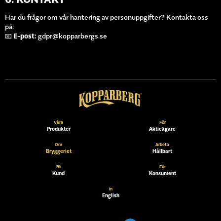
Har du frågor om vår hantering av personuppgifter? Kontakta oss
på:
📧
E-post:
gdpr@kopparbergs.se
Våra
För
Produkter
Aktieägare
Om
Arbeta
Bryggeriet
Hållbart
Bli
För
Kund
Konsument
In
English