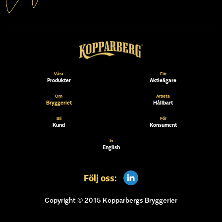
Våra
För
Produkter
Aktieägare
Om
Arbeta
Bryggeriet
Hållbart
Bli
För
Kund
Konsument
In
English
Följ oss:
Copyright © 2015 Kopparbergs Bryggerier