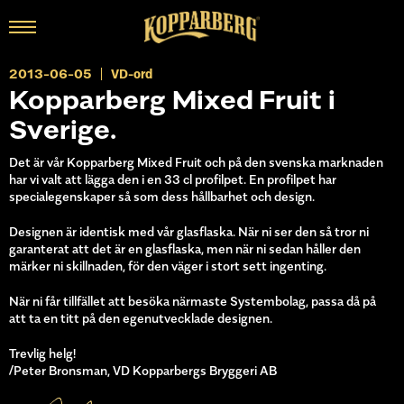
2013-06-05
VD-ord
Kopparberg Mixed Fruit i
Sverige.
Det är vår Kopparberg Mixed Fruit och på den svenska marknaden
har vi valt att lägga den i en 33 cl profilpet. En profilpet har
specialegenskaper så som dess hållbarhet och design.
Designen är identisk med vår glasflaska. När ni ser den så tror ni
garanterat att det är en glasflaska, men när ni sedan håller den
märker ni skillnaden, för den väger i stort sett ingenting.
När ni får tillfället att besöka närmaste Systembolag, passa då på
att ta en titt på den egenutvecklade designen.
Trevlig helg!
/Peter Bronsman, VD Kopparbergs Bryggeri AB