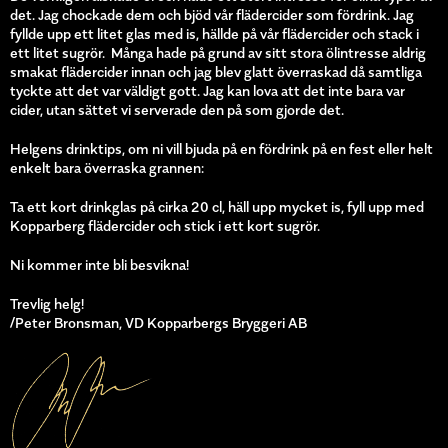
det. Jag chockade dem och bjöd vår flädercider som fördrink. Jag
fyllde upp ett litet glas med is, hällde på vår flädercider och stack i
ett litet sugrör. Många hade på grund av sitt stora ölintresse aldrig
smakat flädercider innan och jag blev glatt överraskad då samtliga
tyckte att det var väldigt gott. Jag kan lova att det inte bara var
cider, utan sättet vi serverade den på som gjorde det.
Helgens drinktips, om ni vill bjuda på en fördrink på en fest eller helt
enkelt bara överraska grannen:
Ta ett kort drinkglas på cirka 20 cl, häll upp mycket is, fyll upp med
Kopparberg flädercider och stick i ett kort sugrör.
Ni kommer inte bli besvikna!
Trevlig helg!
/Peter Bronsman, VD Kopparbergs Bryggeri AB