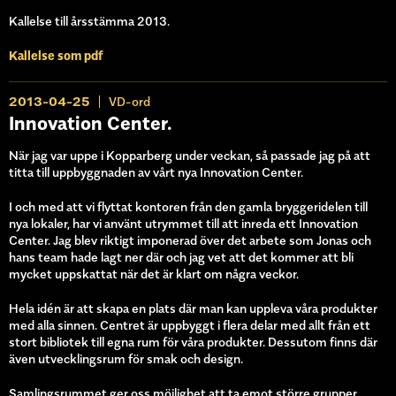
Kallelse till årsstämma 2013.
Kallelse som pdf
2013-04-25
VD-ord
Innovation Center.
När jag var uppe i Kopparberg under veckan, så passade jag på att
titta till uppbyggnaden av vårt nya Innovation Center.
I och med att vi flyttat kontoren från den gamla bryggeridelen till
nya lokaler, har vi använt utrymmet till att inreda ett Innovation
Center. Jag blev riktigt imponerad över det arbete som Jonas och
hans team hade lagt ner där och jag vet att det kommer att bli
mycket uppskattat när det är klart om några veckor.
Hela idén är att skapa en plats där man kan uppleva våra produkter
med alla sinnen. Centret är uppbyggt i flera delar med allt från ett
stort bibliotek till egna rum för våra produkter. Dessutom finns där
även utvecklingsrum för smak och design.
Samlingsrummet ger oss möjlighet att ta emot större grupper.