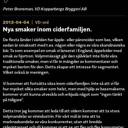
Peter Bronsman, VD Kopparbergs Bryggeri AB
2013-04-04
VD-ord
Nya smaker inom ciderfamiljen.
De flesta länder i världen har äpple- eller päroncider som bas, vilken
sedan är smaksatt med t.ex. någon eller några av våra skandinaviska
bär. Ta som exempel en smak vi lanserat i England, äppelcider med
smak av hjortron. Volymmässigt går den självklart inte förbi våra
traditionella smaker, men vi får in mängder av kommentarer och
mycket beröm för den. Detta skapar ett intresse för segmentet.
Vilket också är meningen.
Vi kommer att fortsätta växa inom ciderfamiljen. Inte så att vi får
hur mycket olika smaker som helst, men med hjälp av bassmakerna
kommer vi att kunna utveckla och erbjuda något som ”ingen tänkt
på tidigare”.
Detta tror jag kommer att leda till att cidern kommer att ta stora
volymandelar av vinindustrin. För vårt mål är inte att ta
marknadsandelar av våra konkurrenter, utan att bredda
ciderintresset och då kommer ni att se att fler och fler konsumeter