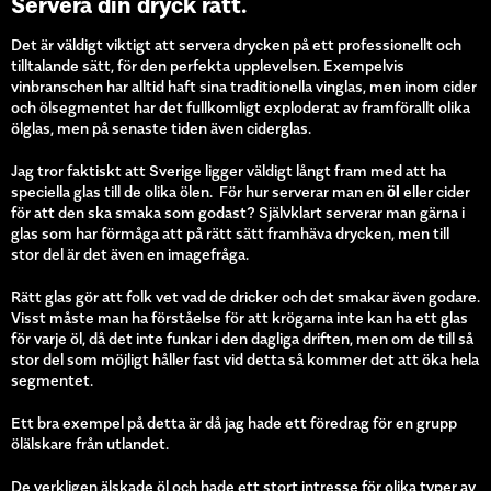
Servera din dryck rätt.
Det är väldigt viktigt att servera drycken på ett professionellt och
tilltalande sätt, för den perfekta upplevelsen. Exempelvis
vinbranschen har alltid haft sina traditionella vinglas, men inom cider
och ölsegmentet har det fullkomligt exploderat av framförallt olika
ölglas, men på senaste tiden även ciderglas.
Jag tror faktiskt att Sverige ligger väldigt långt fram med att ha
speciella glas till de olika ölen. För hur serverar man en
öl
eller cider
för att den ska smaka som godast? Självklart serverar man gärna i
glas som har förmåga att på rätt sätt framhäva drycken, men till
stor del är det även en imagefråga.
Rätt glas gör att folk vet vad de dricker och det smakar även godare.
Visst måste man ha förståelse för att krögarna inte kan ha ett glas
för varje öl, då det inte funkar i den dagliga driften, men om de till så
stor del som möjligt håller fast vid detta så kommer det att öka hela
segmentet.
Ett bra exempel på detta är då jag hade ett föredrag för en grupp
ölälskare från utlandet.
De verkligen älskade öl och hade ett stort intresse för olika typer av